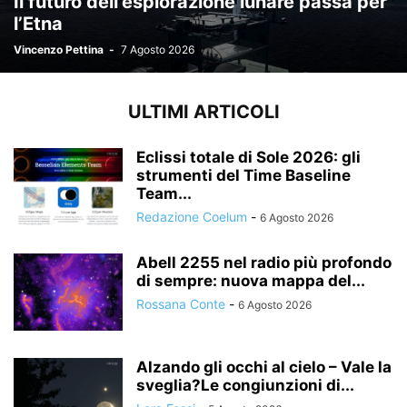
Il futuro dell’esplorazione lunare passa per
l’Etna
Vincenzo Pettina
-
7 Agosto 2026
ULTIMI ARTICOLI
Eclissi totale di Sole 2026: gli
strumenti del Time Baseline
Team...
Redazione Coelum
-
6 Agosto 2026
Abell 2255 nel radio più profondo
di sempre: nuova mappa del...
Rossana Conte
-
6 Agosto 2026
Alzando gli occhi al cielo – Vale la
sveglia?Le congiunzioni di...