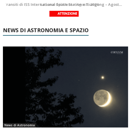
Le costellazioni di Agosto 2026: Delfino
La Luna del Mese – Agosto 2026
NEWS DI ASTRONOMIA E SPAZIO
News di Astronomia