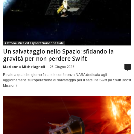
Astronautica ed Esplorazione Spaziale
Un salvataggio nello Spazio: sfidando la
gravità per non perdere Swift
Marianna Michelagnoli
-
23 Giugno 2026
0
Risale a qualche giorno fa la teleconferenza NASA dedicata agli
aggiornamenti sull'operazione di salvataggio per il satellite Swift (la Swift Boost
Mission)