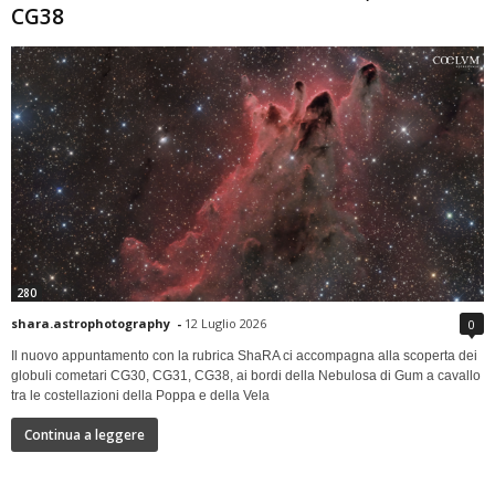
CG38
280
shara.astrophotography
-
12 Luglio 2026
0
Il nuovo appuntamento con la rubrica ShaRA ci accompagna alla scoperta dei
globuli cometari CG30, CG31, CG38, ai bordi della Nebulosa di Gum a cavallo
tra le costellazioni della Poppa e della Vela
Continua a leggere