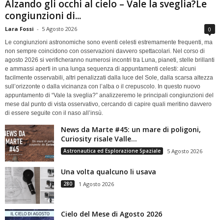
Alzando gli occhi al cielo – Vale la sveglia?Le
congiunzioni di...
Lara Fossi
-
5 Agosto 2026
0
Le congiunzioni astronomiche sono eventi celesti estremamente frequenti, ma
non sempre coincidono con osservazioni davvero spettacolari. Nel corso di
agosto 2026 si verificheranno numerosi incontri tra Luna, pianeti, stelle brillanti
e ammassi aperti in una lunga sequenza di appuntamenti celesti: alcuni
facilmente osservabili, altri penalizzati dalla luce del Sole, dalla scarsa altezza
sull’orizzonte o dalla vicinanza con l’alba o il crepuscolo. In questo nuovo
appuntamento di “Vale la sveglia?” analizzeremo le principali congiunzioni del
mese dal punto di vista osservativo, cercando di capire quali meritino davvero
di essere seguite con il naso all’insù.
News da Marte #45: un mare di poligoni,
Curiosity risale Valle...
Astronautica ed Esplorazione Spaziale
5 Agosto 2026
Una volta qualcuno li usava
280
1 Agosto 2026
Cielo del Mese di Agosto 2026