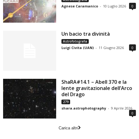
Agnese Caramanico
-
10 Luglio 2026
0
Un bacio tra divinità
Astrofotografia
Luigi Civita (UAN)
-
11 Giugno 2026
0
ShaRA#14.1 – Abell 370 e la
lente gravitazionale dell’Arco
del Drago
279
shara.astrophotography
-
9 Aprile 2026
0
Carica altri