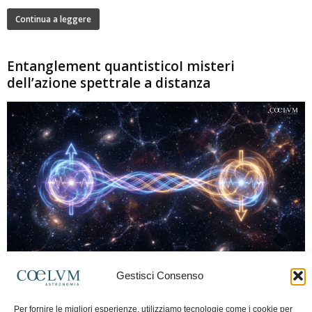
Continua a leggere
Entanglement quantisticoI misteri
dell’azione spettrale a distanza
280
Gestisci Consenso
Marco Lorrai
-
15 Giugno 2026
0
L'entanglement quantistico è uno dei fenomeni più sorprendenti della fisica
Per fornire le migliori esperienze, utilizziamo tecnologie come i cookie per
moderna: due particelle possono mostrare correlazioni che sembrano ignorare