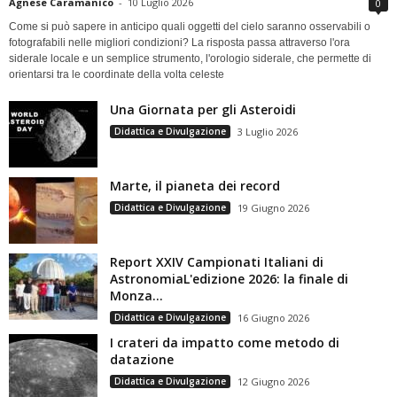
Agnese Caramanico
-
10 Luglio 2026
0
Come si può sapere in anticipo quali oggetti del cielo saranno osservabili o
fotografabili nelle migliori condizioni? La risposta passa attraverso l'ora
siderale locale e un semplice strumento, l'orologio siderale, che permette di
orientarsi tra le coordinate della volta celeste
Una Giornata per gli Asteroidi
Didattica e Divulgazione
3 Luglio 2026
Marte, il pianeta dei record
Didattica e Divulgazione
19 Giugno 2026
Report XXIV Campionati Italiani di
AstronomiaL'edizione 2026: la finale di
Monza...
Didattica e Divulgazione
16 Giugno 2026
I crateri da impatto come metodo di
datazione
Didattica e Divulgazione
12 Giugno 2026