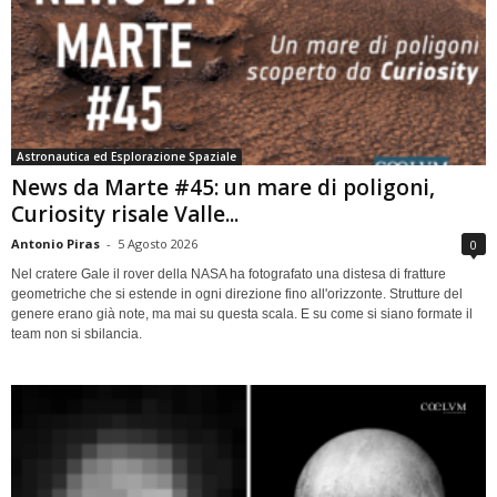
Astronautica ed Esplorazione Spaziale
News da Marte #45: un mare di poligoni,
Curiosity risale Valle...
Antonio Piras
-
5 Agosto 2026
0
Nel cratere Gale il rover della NASA ha fotografato una distesa di fratture
geometriche che si estende in ogni direzione fino all'orizzonte. Strutture del
genere erano già note, ma mai su questa scala. E su come si siano formate il
team non si sbilancia.