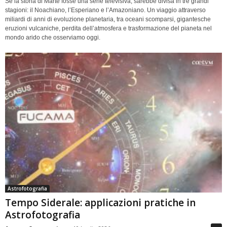
Se la storia di Marte fosse una serie televisiva, sarebbe divisa in tre grandi
stagioni: il Noachiano, l’Esperiano e l’Amazoniano. Un viaggio attraverso
miliardi di anni di evoluzione planetaria, tra oceani scomparsi, gigantesche
eruzioni vulcaniche, perdita dell’atmosfera e trasformazione del pianeta nel
mondo arido che osserviamo oggi.
Astrofotografia
Tempo Siderale: applicazioni pratiche in
Astrofotografia