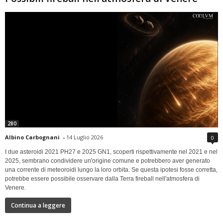
280
Albino Carbognani
-
14 Luglio 2026
0
I due asteroidi 2021 PH27 e 2025 GN1, scoperti rispettivamente nel 2021 e nel
2025, sembrano condividere un'origine comune e potrebbero aver generato
una corrente di meteoroidi lungo la loro orbita. Se questa ipotesi fosse corretta,
potrebbe essere possibile osservare dalla Terra fireball nell'atmosfera di
Venere.
Continua a leggere