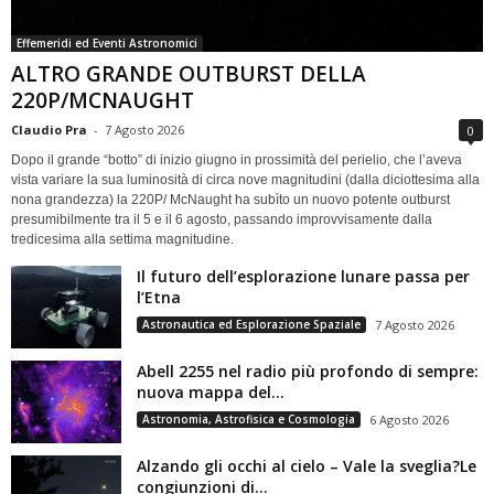
Effemeridi ed Eventi Astronomici
ALTRO GRANDE OUTBURST DELLA
220P/MCNAUGHT
Claudio Pra
-
7 Agosto 2026
0
Dopo il grande “botto” di inizio giugno in prossimità del perielio, che l’aveva
vista variare la sua luminosità di circa nove magnitudini (dalla diciottesima alla
nona grandezza) la 220P/ McNaught ha subìto un nuovo potente outburst
presumibilmente tra il 5 e il 6 agosto, passando improvvisamente dalla
tredicesima alla settima magnitudine.
Il futuro dell’esplorazione lunare passa per
l’Etna
Astronautica ed Esplorazione Spaziale
7 Agosto 2026
Abell 2255 nel radio più profondo di sempre:
nuova mappa del...
Astronomia, Astrofisica e Cosmologia
6 Agosto 2026
Alzando gli occhi al cielo – Vale la sveglia?Le
congiunzioni di...