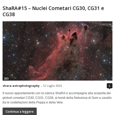
ShaRA#15 – Nuclei Cometari CG30, CG31 e
CG38
280
shara.astrophotography
-
12 Luglio 2026
0
Il nuovo appuntamento con la rubrica ShaRA ci accompagna alla scoperta dei
globuli cometari CG30, CG31, CG38, ai bordi della Nebulosa di Gum a cavallo
tra le costellazioni della Poppa e della Vela
Continua a leggere