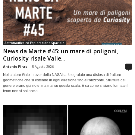
Astronautica ed Esplorazione Spaziale
News da Marte #45: un mare di poligoni,
Curiosity risale Valle...
Antonio Piras
-
5 Agosto 2026
0
Nel cratere Gale il rover della NASA ha fotografato una distesa di fratture
geometriche che si estende in ogni direzione fino all'orizzonte. Strutture del
genere erano già note, ma mai su questa scala. E su come si siano formate il
team non si sbilancia.