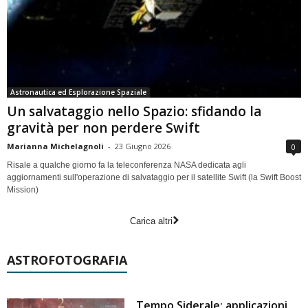
Astronautica ed Esplorazione Spaziale
Un salvataggio nello Spazio: sfidando la
gravità per non perdere Swift
Marianna Michelagnoli
-
23 Giugno 2026
0
Risale a qualche giorno fa la teleconferenza NASA dedicata agli
aggiornamenti sull'operazione di salvataggio per il satellite Swift (la Swift Boost
Mission)
Carica altri
ASTROFOTOGRAFIA
Tempo Siderale: applicazioni