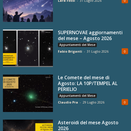
Lara Fossi
-
31 Luglio 2026
0
SUPERNOVAE aggiornamenti
del mese – Agosto 2026
Appuntamenti del Mese
Fabio Briganti
-
31 Luglio 2026
0
Le Comete del mese di
Agosto: LA 10P/TEMPEL AL
PERIELIO
Appuntamenti del Mese
Claudio Pra
-
29 Luglio 2026
0
Asteroidi del mese Agosto
2026