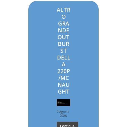
ALTR
O
GRA
NDE
OUT
BUR
ST
DELL
A
220P
/MC
NAU
GHT
7 Agosto
2026
Continua