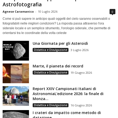
Astrofotografia
Agnese Caramanico
-
10 Luglio 2026
0
Come si può sapere in anticipo quali oggetti del cielo saranno osservabili o
fotografabili nelle migliori condizioni? La risposta passa attraverso l'ora
siderale locale e un semplice strumento, l'orologio siderale, che permette di
orientarsi tra le coordinate della volta celeste
Una Giornata per gli Asteroidi
Didattica e Divulgazione
3 Luglio 2026
Marte, il pianeta dei record
Didattica e Divulgazione
19 Giugno 2026
Report XXIV Campionati Italiani di
AstronomiaL'edizione 2026: la finale di
Monza...
Didattica e Divulgazione
16 Giugno 2026
I crateri da impatto come metodo di
datazione