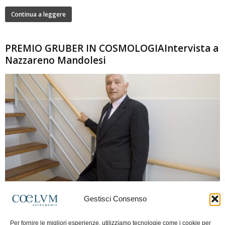
Continua a leggere
PREMIO GRUBER IN COSMOLOGIAIntervista a
Nazzareno Mandolesi
280
Gestisci Consenso
Frida Paolella
-
16 Giugno 2026
0
Intervista al professor Nazzareno Mandolesi, tra i protagonisti della cosmologia
Per fornire le migliori esperienze, utilizziamo tecnologie come i cookie per
spaziale europea e della missione Planck. Il dialogo ripercorre i principali