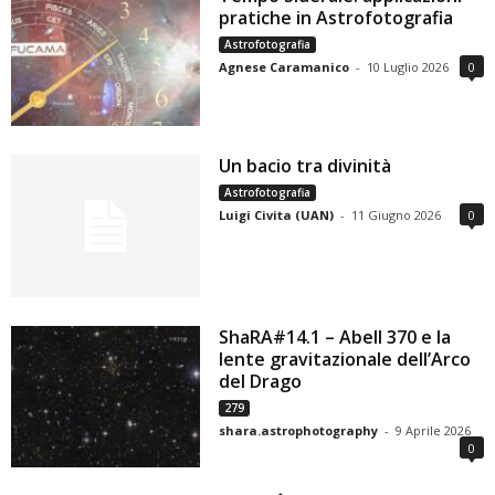
pratiche in Astrofotografia
Astrofotografia
Agnese Caramanico
-
10 Luglio 2026
0
Un bacio tra divinità
Astrofotografia
Luigi Civita (UAN)
-
11 Giugno 2026
0
ShaRA#14.1 – Abell 370 e la
lente gravitazionale dell’Arco
del Drago
279
shara.astrophotography
-
9 Aprile 2026
0