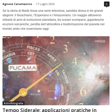
Agnese Caramanico
-
17 Luglio 2026
0
Se la storia di Marte fosse una serie televisiva, sarebbe divisa in tre grandi
stagioni: il Noachiano, l’Esperiano e l’Amazoniano. Un viaggio attraverso
miliardi di anni di evoluzione planetaria, tra oceani scomparsi, gigantesche
eruzioni vulcaniche, perdita dell’atmosfera e trasformazione del pianeta nel
mondo arido che osserviamo oggi.
Astrofotografia
Tempo Siderale: applicazioni pratiche in