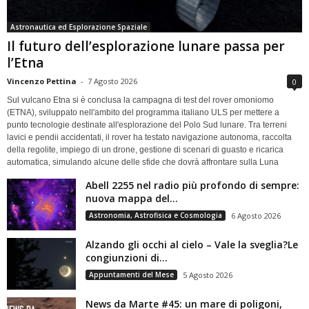
Astronautica ed Esplorazione Spaziale
Il futuro dell’esplorazione lunare passa per
l’Etna
Vincenzo Pettina
-
7 Agosto 2026
0
Sul vulcano Etna si è conclusa la campagna di test del rover omoniomo
(ETNA), sviluppato nell'ambito del programma italiano ULS per mettere a
punto tecnologie destinate all'esplorazione del Polo Sud lunare. Tra terreni
lavici e pendii accidentati, il rover ha testato navigazione autonoma, raccolta
della regolite, impiego di un drone, gestione di scenari di guasto e ricarica
automatica, simulando alcune delle sfide che dovrà affrontare sulla Luna
Abell 2255 nel radio più profondo di sempre:
nuova mappa del...
Astronomia, Astrofisica e Cosmologia
6 Agosto 2026
Alzando gli occhi al cielo – Vale la sveglia?Le
congiunzioni di...
Appuntamenti del Mese
5 Agosto 2026
News da Marte #45: un mare di poligoni,