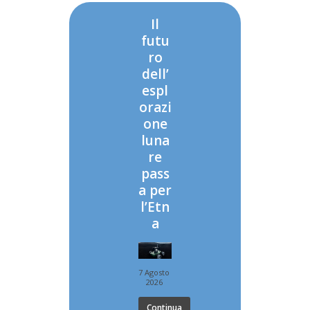
Il
futu
ro
dell’
espl
orazi
one
luna
re
pass
a per
l’Etn
a
7 Agosto
2026
Continua