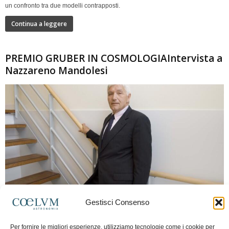
un confronto tra due modelli contrapposti.
Continua a leggere
PREMIO GRUBER IN COSMOLOGIAIntervista a
Nazzareno Mandolesi
280
Gestisci Consenso
Frida Paolella
-
16 Giugno 2026
0
Per fornire le migliori esperienze, utilizziamo tecnologie come i cookie per
Intervista al professor Nazzareno Mandolesi, tra i protagonisti della cosmologia