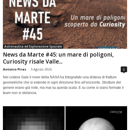
Astronautica ed Esplorazione Spaziale
News da Marte #45: un mare di poligoni,
Curiosity risale Valle...
Antonio Piras
-
5 Agosto 2026
0
Nel cratere Gale il rover della NASA ha fotografato una distesa di fratture
geometriche che si estende in ogni direzione fino all'orizzonte. Strutture del
genere erano già note, ma mai su questa scala. E su come si siano formate il
team non si sbilancia.