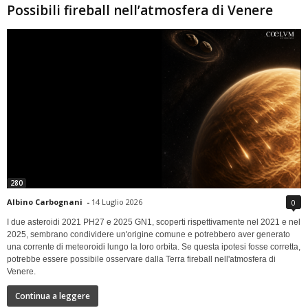
Possibili fireball nell’atmosfera di Venere
280
Albino Carbognani
-
14 Luglio 2026
0
I due asteroidi 2021 PH27 e 2025 GN1, scoperti rispettivamente nel 2021 e nel
2025, sembrano condividere un'origine comune e potrebbero aver generato
una corrente di meteoroidi lungo la loro orbita. Se questa ipotesi fosse corretta,
potrebbe essere possibile osservare dalla Terra fireball nell'atmosfera di
Venere.
Continua a leggere