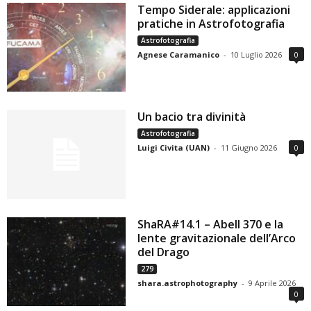
Tempo Siderale: applicazioni
pratiche in Astrofotografia
Astrofotografia
Agnese Caramanico
-
10 Luglio 2026
0
Un bacio tra divinità
Astrofotografia
Luigi Civita (UAN)
-
11 Giugno 2026
0
ShaRA#14.1 – Abell 370 e la
lente gravitazionale dell’Arco
del Drago
279
shara.astrophotography
-
9 Aprile 2026
0