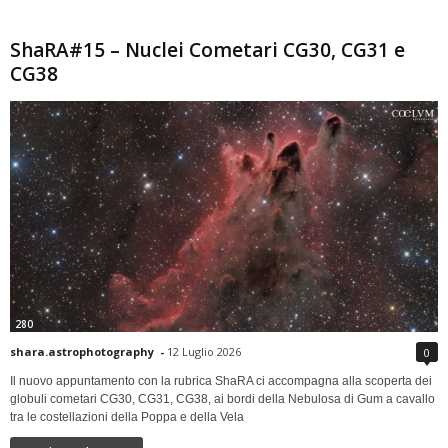
ShaRA#15 – Nuclei Cometari CG30, CG31 e
CG38
280
shara.astrophotography
-
12 Luglio 2026
0
Il nuovo appuntamento con la rubrica ShaRA ci accompagna alla scoperta dei
globuli cometari CG30, CG31, CG38, ai bordi della Nebulosa di Gum a cavallo
tra le costellazioni della Poppa e della Vela