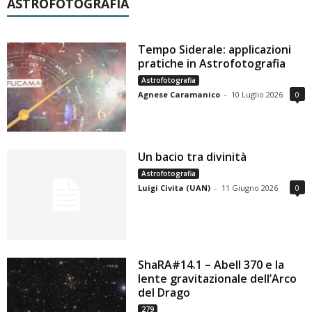
ASTROFOTOGRAFIA
Tempo Siderale: applicazioni
pratiche in Astrofotografia
Astrofotografia
Agnese Caramanico
-
10 Luglio 2026
0
Un bacio tra divinità
Astrofotografia
Luigi Civita (UAN)
-
11 Giugno 2026
0
ShaRA#14.1 – Abell 370 e la
lente gravitazionale dell’Arco
del Drago
279