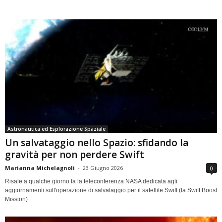
Astronautica ed Esplorazione Spaziale
Un salvataggio nello Spazio: sfidando la
gravità per non perdere Swift
Marianna Michelagnoli
-
23 Giugno 2026
0
Risale a qualche giorno fa la teleconferenza NASA dedicata agli
aggiornamenti sull'operazione di salvataggio per il satellite Swift (la Swift Boost
Mission)