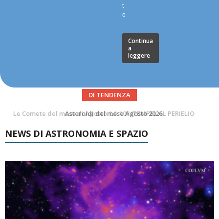
t
o
.
Continua
a
leggere
DI TENDENZA
Asteroidi del mese Agosto 2026
NEWS DI ASTRONOMIA E SPAZIO