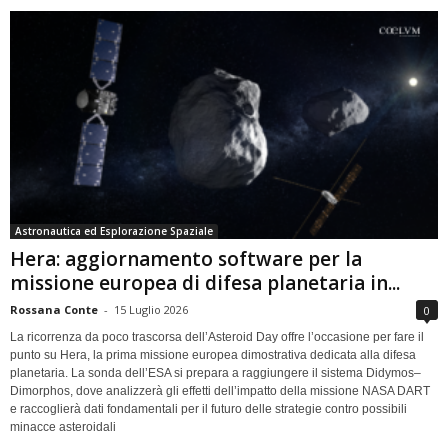
Astronautica ed Esplorazione Spaziale
Hera: aggiornamento software per la
missione europea di difesa planetaria in...
Rossana Conte
-
15 Luglio 2026
0
La ricorrenza da poco trascorsa dell’Asteroid Day offre l’occasione per fare il
punto su Hera, la prima missione europea dimostrativa dedicata alla difesa
planetaria. La sonda dell’ESA si prepara a raggiungere il sistema Didymos–
Dimorphos, dove analizzerà gli effetti dell’impatto della missione NASA DART
e raccoglierà dati fondamentali per il futuro delle strategie contro possibili
minacce asteroidali