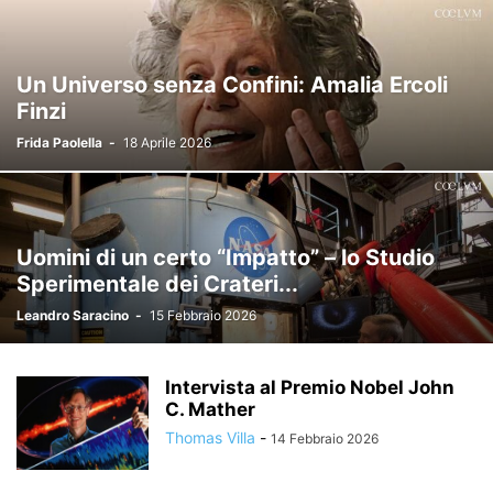
Un Universo senza Confini: Amalia Ercoli
Finzi
Frida Paolella
-
18 Aprile 2026
Uomini di un certo “Impatto” – lo Studio
Sperimentale dei Crateri...
Leandro Saracino
-
15 Febbraio 2026
Intervista al Premio Nobel John
C. Mather
Thomas Villa
-
14 Febbraio 2026