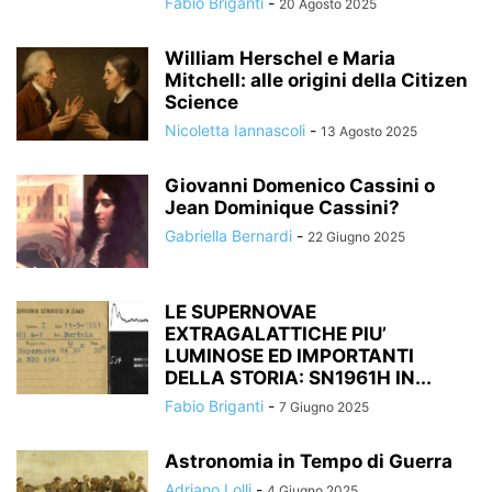
Fabio Briganti
-
20 Agosto 2025
William Herschel e Maria
Mitchell: alle origini della Citizen
Science
Nicoletta Iannascoli
-
13 Agosto 2025
Giovanni Domenico Cassini o
Jean Dominique Cassini?
Gabriella Bernardi
-
22 Giugno 2025
LE SUPERNOVAE
EXTRAGALATTICHE PIU’
LUMINOSE ED IMPORTANTI
DELLA STORIA: SN1961H IN...
Fabio Briganti
-
7 Giugno 2025
Astronomia in Tempo di Guerra
Adriano Lolli
-
4 Giugno 2025