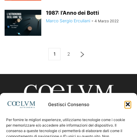
1987: l’Anno dei Botti
Marco Sergio Erculiani
-
4 Marzo 2022
1
2
Gestisci Consenso
Per fornire le migliori esperienze, utilizziamo tecnologie come i cookie
CHI SIAMO
per memorizzare e/o accedere alle informazioni del dispositivo. Il
consenso a queste tecnologie ci permetterà di elaborare dati come il
comportamento di navigazione o ID unici su questo sito. Non