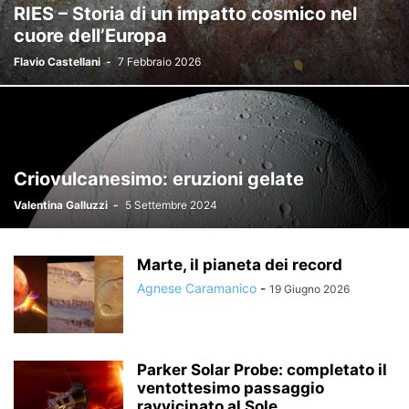
RIES – Storia di un impatto cosmico nel
STRUMENTI PROFESSIONALI
cuore dell’Europa
TEST STRUMENTALI, ACCESSORI E AUTOCOSTRUZIONE
Flavio Castellani
-
7 Febbraio 2026
Criovulcanesimo: eruzioni gelate
Valentina Galluzzi
-
5 Settembre 2024
Marte, il pianeta dei record
Agnese Caramanico
-
19 Giugno 2026
Parker Solar Probe: completato il
ventottesimo passaggio
ravvicinato al Sole