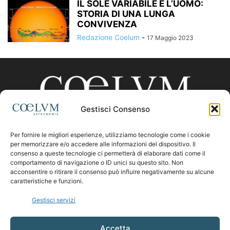
IL SOLE VARIABILE E L’UOMO:
STORIA DI UNA LUNGA
CONVIVENZA
Redazione Coelum
-
17 Maggio 2023
Gestisci Consenso
Per fornire le migliori esperienze, utilizziamo tecnologie come i cookie
CHI SIAMO
per memorizzare e/o accedere alle informazioni del dispositivo. Il
consenso a queste tecnologie ci permetterà di elaborare dati come il
comportamento di navigazione o ID unici su questo sito. Non
acconsentire o ritirare il consenso può influire negativamente su alcune
Contattaci:
coelumastro@coelum.com
caratteristiche e funzioni.
Gestisci servizi
SEGUICI
Accetta