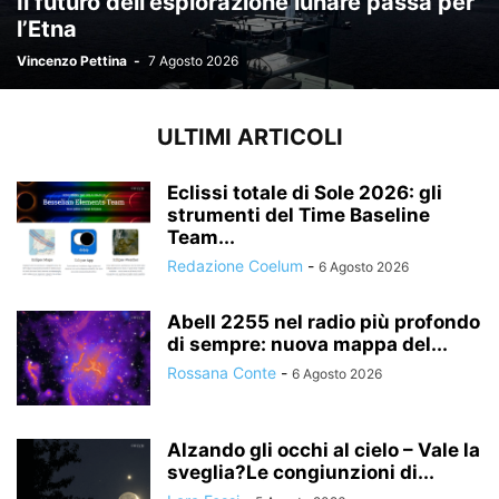
Il futuro dell’esplorazione lunare passa per
l’Etna
Vincenzo Pettina
-
7 Agosto 2026
ULTIMI ARTICOLI
Eclissi totale di Sole 2026: gli
strumenti del Time Baseline
Team...
Redazione Coelum
-
6 Agosto 2026
Abell 2255 nel radio più profondo
di sempre: nuova mappa del...
Rossana Conte
-
6 Agosto 2026
Alzando gli occhi al cielo – Vale la
sveglia?Le congiunzioni di...